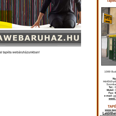
Tapét
kal tapéta webáruházunkban!
1089 Buda
Ny
Hétfőtől-p
Szombat
Tel.:
0
Mobil:
0
Fax: 
e-mail:
in
www.t
TAPÉ
www.tap
Letölthe