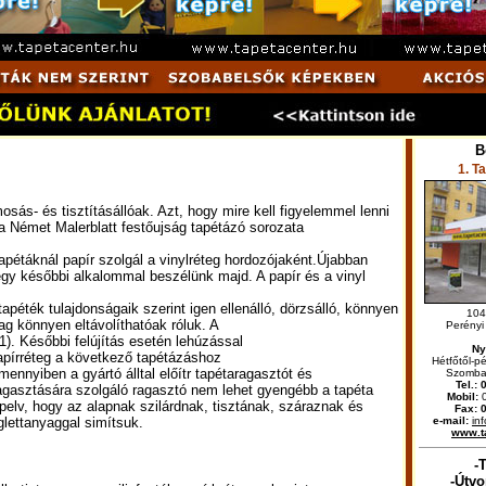
B
1. T
osás- és tisztításállóak. Azt, hogy mire kell figyelemmel lenni
a Német Malerblatt festőujság tapétázó sorozata
apétáknál papír szolgál a vinylréteg hordozójaként.Újabban
 egy későbbi alkalommal beszélünk majd. A papír és a vinyl
péték tulajdonságaik szerint igen ellenálló, dörzsálló, könnyen
104
ag könnyen eltávolíthatóak róluk. A
Perényi
. Későbbi felújítás esetén lehúzással
Ny
papírréteg a következő tapétázáshoz
Hétfőtől-p
nnyiben a gyártó álltal előítr tapétaragasztót és
Szombat
Tel.: 
ragasztására szolgáló ragasztó nem lehet gyengébb a tapéta
Mobil:
0
pelv, hogy az alapnak szilárdnak, tisztának, száraznak és
Fax: 
 glettanyaggal simítsuk.
e-mail:
in
www.t
-
-Útvo