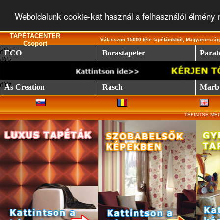
Weboldalunk cookie-kat használ a felhasználói élmény
TAPÉTACENTER
Válasszon 15000 féle tapétáinkból, Magyarország 
Csoport
ďťż
ECO
Borastapeter
Parato
ďťż
ďťż
As Creation
Rasch
Marb
TEKINTSE MEG