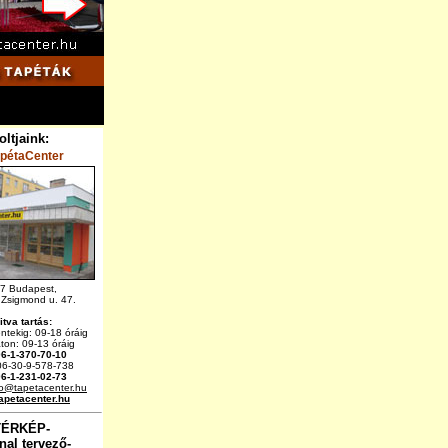
oltjaink:
apétaCenter
7 Budapest,
 Zsigmond u. 47.
itva tartás:
éntekig: 09-18 óráig
on: 09-13 óráig
06-1-370-70-10
6-30-9-578-738
06-1-231-02-73
fo@tapetacenter.hu
apetacenter.hu
TÉRKÉP-
nal tervező-