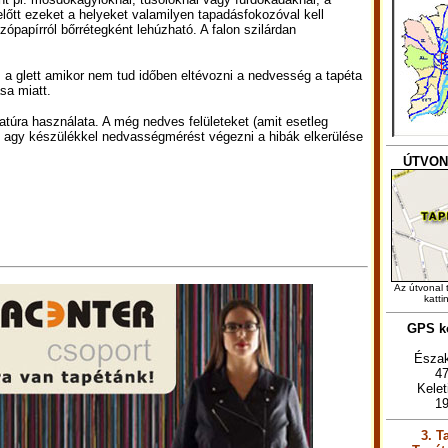
előtt ezeket a helyeket valamilyen tapadásfokozóval kell
dozópapírról bőrrétegként lehúzható. A falon szilárdan
s a glett amikor nem tud időben eltévozni a nedvesség a tapéta
sa miatt.
atúra használata. A még nedves felületeket (amit esetleg
ű agy készülékkel nedvasségmérést végezni a hibák elkerülése
ÚTVON
Az útvonal 
katti
GPS ko
Észak
47
Kele
19
3. T