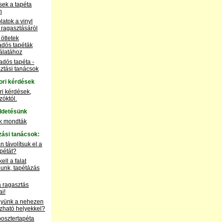
sek a tapéta
n
atok a vinyl
 ragasztásáról
ötletek
adós tapéták
álatához
dós tapéta -
ztási tanácsok
ri kérdések
i kérdések,
zóktól.
ldetésünk
k mondták
zási tanácsok:
 távolítsuk el a
apétát?
ell a falat
nunk, tapétázás
 ragasztás
ai!
együnk a nehezen
zható helyekkel?
osztertapéta