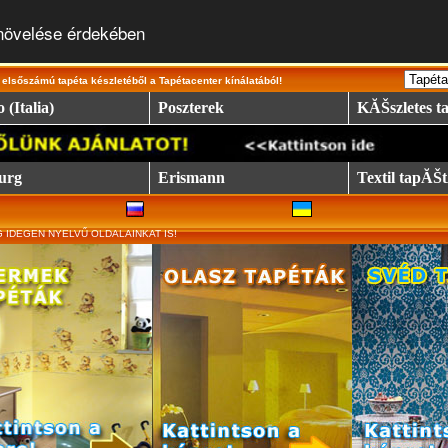
 növelése érdekében
elsőszámú tapéta készletéből a Tapétacenter kínálatából!
 (Italia)
Poszterek
KĂŠszletes 
urg
Erismann
Textil tapĂ
 IDEGEN NYELVŰ OLDALAINKAT IS!