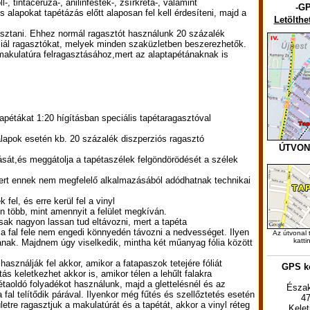
-, tintaceruza-, anilinfesték-, zsírkréta-, valamint
-GP
es alapokat tapétázás előtt alaposan fel kell érdesíteni, majd a
Letölthe
gasztani. Ehhez normál ragasztót használunk 20 százalék
iál ragasztókat, melyek minden szaküzletben beszerezhetők.
makulatúra felragasztásához,mert az alaptapétánaknak is
apétákat 1:20 hígításban speciális tapétaragasztóval
lapok esetén kb. 20 százalék diszperziós ragasztó
ÚTVON
dását,és meggátolja a tapétaszélek felgöndörödését a szélek
mert ennek nem megfelelő alkalmazásából adódhatnak technikai
 fel, és erre kerül fel a vinyl
en több, mint amennyit a felület megkíván.
ak nagyon lassan tud eltávozni, mert a tapéta
ig a fal fele nem engedi könnyedén távozni a nedvességet. Ilyen
Az útvonal 
katti
tának. Majdnem úgy viselkedik, mintha két műanyag fólia között
sználják fel akkor, amikor a fatapaszok tetejére fóliát
GPS ko
s keletkezhet akkor is, amikor télen a lehűlt falakra
taoldó folyadékot használunk, majd a glettelésnél és az
Észak
fal telítődik párával. Ilyenkor még fűtés és szellőztetés esetén
47
letre ragasztjuk a makulatúrát és a tapétát, akkor a vinyl réteg
Kele