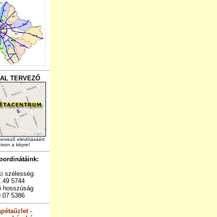
AL TERVEZŐ
tervező elindításáért
ntson a képre!
ordinátáink:
i szélesség:
.49 5744
ti hosszúság
.07 5386
apétaüzlet -