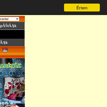
Értem
tapĂŠtĂĄk
ŠtĂĄk