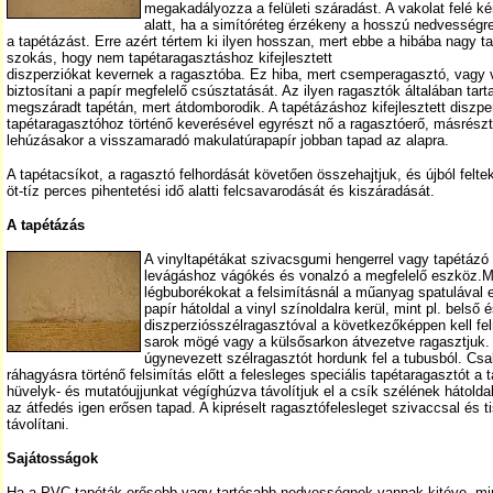
megakadályozza a felületi száradást. A vakolat felé k
alatt, ha a simítóréteg érzékeny a hosszú nedvességre
a tapétázást. Erre azért tértem ki ilyen hosszan, mert ebbe a hibába nagy ta
szokás, hogy nem tapétaragasztáshoz kifejlesztett
diszperziókat kevernek a ragasztóba. Ez hiba, mert csemperagasztó, vagy
biztosítani a papír megfelelő csúsztatását. Az ilyen ragasztók általában t
megszáradt tapétán, mert átdomborodik. A tapétázáshoz kifejlesztett diszpe
tapétaragasztóhoz történő keverésével egyrészt nő a ragasztóerő, másrészt
lehúzásakor a visszamaradó makulatúrapapír jobban tapad az alapra.
A tapétacsíkot, a ragasztó felhordását követően összehajtjuk, és újból feltek
öt-tíz perces pihentetési idő alatti felcsavarodását és kiszáradását.
A tapétázás
A vinyltapétákat szivacsgumi hengerrel vagy tapétázó 
levágáshoz vágókés és vonalzó a megfelelő eszköz.Min
légbuborékokat a felsimításnál a műanyag spatulával el
papír hátoldal a vinyl színoldalra kerül, mint pl. bels
diszperziósszélragasztóval a következőképpen kell fel
sarok mögé vagy a külsősarkon átvezetve ragasztjuk. E
úgynevezett szélragasztót hordunk fel a tubusból. Csa
ráhagyásra történő felsimítás előtt a felesleges speciális tapétaragasztót a t
hüvelyk- és mutatóujjunkat végíghúzva távolítjuk el a csík szélének hátoldalá
az átfedés igen erősen tapad. A kipréselt ragasztófelesleget szivaccsal és ti
távolítani.
Sajátosságok
Ha a PVC tapéták erősebb vagy tartósabb nedvességnek vannak kitéve, mint