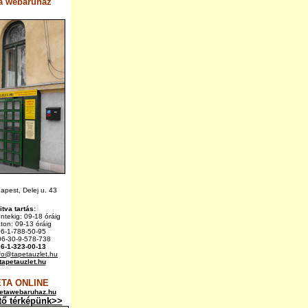
a webáruház
pest, Delej u. 43
itva tartás:
éntekig: 09-18 óráig
on: 09-13 óráig
6-1-788-50-95
6-30-9-578-738
06-1-323-00-13
fo@tapetauzlet.hu
apetauzlet.hu
TA ONLINE
etawebaruhaz.hu
tő térképünk>>