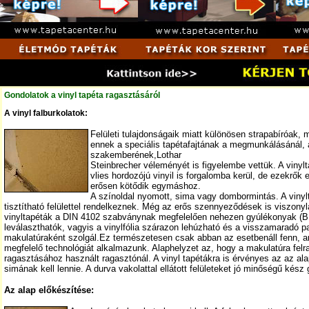
Gondolatok a vinyl tapéta ragasztásáról
A vinyl falburkolatok:
Felületi tulajdonságaik miatt különösen strapabíróak, m
ennek a speciális tapétafajtának a megmunkálásánál, 
szakemberének,Lothar
Steinbrecher véleményét is figyelembe vettük. A vinylt
vlies hordozójú vinyil is forgalomba kerül, de ezekrők
erősen kötődik egymáshoz.
A színoldal nyomott, sima vagy dombormintás. A vinylta
tisztítható felülettel rendelkeznek. Még az erős szennyeződések is viszonyl
vinyltapéták a DIN 4102 szabványnak megfelelően nehezen gyúlékonyak (B1)
leválaszthatók, vagyis a vinylfólia szárazon lehúzható és a visszamaradó 
makulatúraként szolgál.Ez természetesen csak abban az esetbenáll fenn, ame
megfelelő technológiát alkalmazunk. Alaphelyzet az, hogy a makulatúra fel
ragasztásához használt ragasztónál. A vinyl tapétákra is érvényes az az ala
simának kell lennie. A durva vakolattal ellátott felületeket jó minőségű kész
Az alap előkészítése: