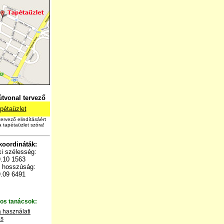
tvonal tervező
pétaüzlet
tervező elindításáért
a tapétaüzlet szóra!
oordináták:
i szélesség:
.10 1563
i hosszúság:
.09 6491
os
tanácsok:
 használati
ás