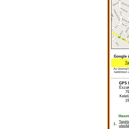
Google ú
Ta
Az útvonal 
kattintson 
GPS k
Észak
79
Kelet
19
Haszn
Tapéta
1.
utasít