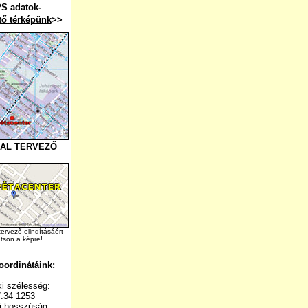
S adatok-
tő térképünk
>>
AL TERVEZŐ
tervező elindításáért
ntson a képre!
ordinátáink:
i szélesség:
.34 1253
ti hosszúság