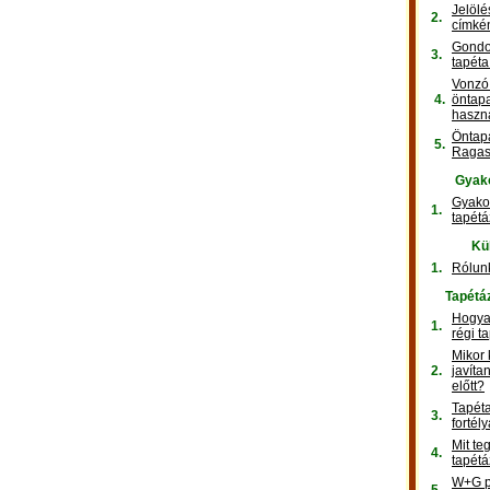
Jelölé
2.
címké
Gondol
3.
tapéta
Vonzó 
4.
öntap
haszn
Öntapa
5.
Ragas
Gyako
Gyakor
1.
tapétá
Kü
1.
Rólun
Tapétá
Hogyan
1.
régi t
Mikor k
2.
javíta
előtt?
Tapéta
3.
fortély
Mit t
4.
tapétá
W+G p