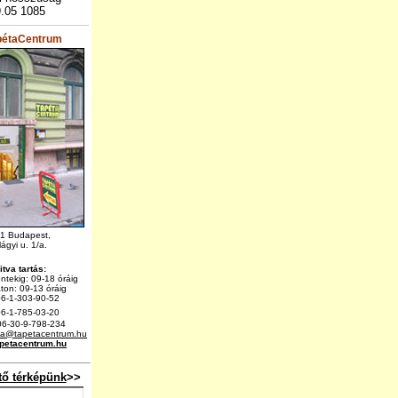
.05 1085
apétaCentrum
1 Budapest,
lágyi u. 1/a.
itva tartás:
éntekig: 09-18 óráig
on: 09-13 óráig
6-1-303-90-52
06-1-785-03-20
6-30-9-798-234
ta@tapetacentrum.hu
petacentrum.hu
tő térképünk
>>