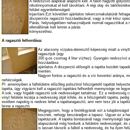
A nedvszívó alapokat alapozni kell. A falon hagyott golyóstoll
nikotinnyomokat el kell távolítani. A régi olaj- és lakkfesték
felület egyenletlenségeit
kijavítani.Ezt követően ajánlatos tekercsmakulatúrát felra
diszperziós ragasztó hozzáadásával, vagy a már kész spec
Párás, helyiségekben nehasználjunk normál ragasztókat a 
ellenállónak kell lennie a párás
környezethez.
A ragasztó felhordása:
Az alacsony vízpára-áteresztő képesség miatt a vinylt
ragasztjuk (egy
200 g-os csomag 4 liter vízhez). Gyengén nedvszívó a
hozzáadása
ajánlatos.A diszperzió elősegíti a tapéta kezdeti tapa
mentén.
Nagyon fontos a ragasztó és a víz keverési aránya, 
nehézségek.
Pl: amennyiben a falfelületre előzőleg polisztirol hőszigetelő tapétát helyeztek
tapéta, úgy vigyázni kell a ragasztó tapétára felhordott mennyisége ne legy
A sok, vagy hígabb ragasztó sok nedvességet tartalmaz. Ez a nedvesség cs
vinyl felülete lezárja a nedvesség útját kifele, és a hőszigetelő tapéta, ped
esetben napokig is nedves lehet a tapétaragasztó, ami nem tesz jót a tapé
lenne a ragasztó.
Megjegyzem, hogy a festékgyárak ezt a tulajdonságot ha
tesznek, nehogy beszáradjon a tapasz. Ugyan ez a hatá
tapétázunk. A tapéta bontásánál nagy mennyiségű tapé
alapozásnál még hordunk a felületre nedvességet, és a 
is lassan távozik a falból a nedvesség, és ha ilyen felü