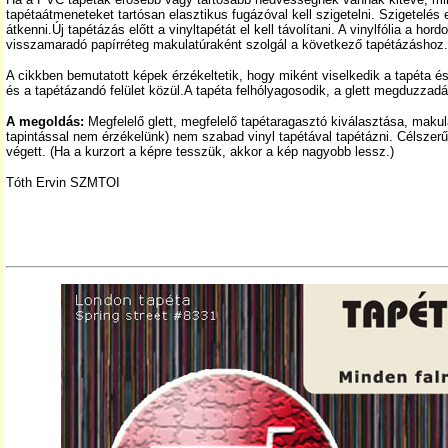
tapétaátmeneteket tartósan elasztikus fugázóval kell szigetelni. Szigetelés 
átkenni.Új tapétázás előtt a vinyltapétát el kell távolítani. A vinylfólia a hor
visszamaradó papírréteg makulatúraként szolgál a következő tapétázáshoz.
A cikkben bemutatott képek érzékeltetik, hogy miként viselkedik a tapéta é
és a tapétázandó felület közül.A tapéta felhólyagosodik, a glett megduzzadá
A megoldás:
Megfelelő glett, megfelelő tapétaragasztó kiválasztása, makul
tapintással nem érzékelünk) nem szabad vinyl tapétával tapétázni. Célszer
végett. (Ha a kurzort a képre tesszük, akkor a kép nagyobb lessz.)
Tóth Ervin SZMTOI