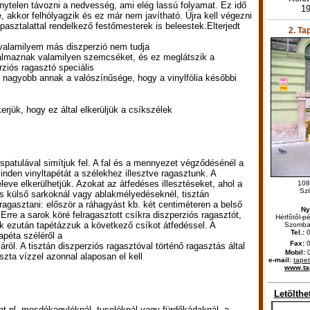
énytelen távozni a nedvesség, ami elég lassú folyamat. Ez idő
19
, akkor felhólyagzik és ez már nem javítható. Újra kell végezni
pasztalattal rendelkező festőmesterek is beleestek.Elterjedt
2. T
 valamilyem más diszperzió nem tudja
artalmaznak valamilyen szemcséket, és ez meglátszik a
rziós ragasztó speciális
 nagyobb annak a valószínűsége, hogy a vinylfólia későbbi
erjük, hogy ez által elkerüljük a csíkszélek
spatulával simítjuk fel. A fal és a mennyezet végződésénél a
den vinyltapétát a szélekhez illesztve ragasztunk. A
eve elkerülhetjük. Azokat az átfedéses illesztéseket, ahol a
108
Szi
ő és külső sarkoknál vagy ablakmélyedéseknél, tisztán
ragasztani: először a ráhagyást kb. két centiméteren a belső
Ny
rre a sarok köré felragasztott csíkra diszperziós ragasztót,
Hétfőtől-p
k ezután tapétázzuk a következő csíkot átfedéssel. A
Szombat
Tel.:
0
apéta széléről a
Fax:
ról. A tisztán diszperziós ragasztóval történő ragasztás által
Mobil:
0
szta vízzel azonnal alaposan el kell
e-mail:
tape
www.ta
Letölthe
 pl. mosdókagylóknál, tusolóknál vagy fürdőkádaknál, a